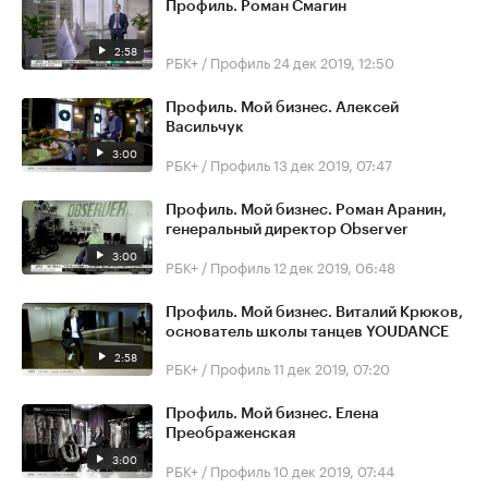
Профиль. Роман Смагин
2:58
РБК+ / Профиль
24 дек 2019, 12:50
Профиль. Мой бизнес. Алексей
Васильчук
3:00
РБК+ / Профиль
13 дек 2019, 07:47
Профиль. Мой бизнес. Роман Аранин,
генеральный директор Observer
3:00
РБК+ / Профиль
12 дек 2019, 06:48
Профиль. Мой бизнес. Виталий Крюков,
основатель школы танцев YOUDANCE
2:58
РБК+ / Профиль
11 дек 2019, 07:20
Профиль. Мой бизнес. Елена
Преображенская
3:00
РБК+ / Профиль
10 дек 2019, 07:44