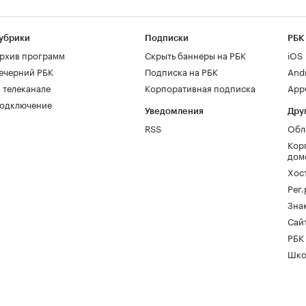
убрики
Подписки
РБК
рхив программ
Скрыть баннеры на РБК
iOS
ечерний РБК
Подписка на РБК
And
 телеканале
Корпоративная подписка
AppG
одключение
Уведомления
Дру
RSS
Обл
Кор
дом
Хос
Рег
Зна
Сайт
РБК
Шко