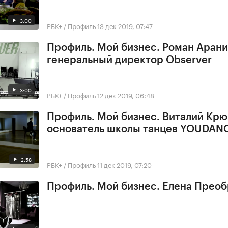
3:00
РБК+ / Профиль
13 дек 2019, 07:47
Профиль. Мой бизнес. Роман Арани
генеральный директор Observer
3:00
РБК+ / Профиль
12 дек 2019, 06:48
Профиль. Мой бизнес. Виталий Крю
основатель школы танцев YOUDAN
2:58
РБК+ / Профиль
11 дек 2019, 07:20
Профиль. Мой бизнес. Елена Прео