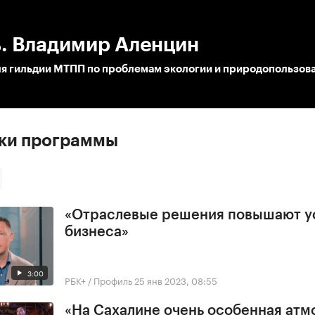
:00
/
00:00
. Владимир Аленцин
я гильдии МТПП по проблемам экологии и природопользов
ски программы
«Отраслевые решения повышают у
бизнеса»
3:00
РБК+ / Профиль
25 янв 2023, 08:55
«На Сахалине очень особенная ат