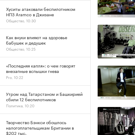
Хуситы атаковали беспилотником
НПЗ Aramco в Джизане
Общество, 10:30
Как внуки влияют на здоровье
бабушек и дедушек
Общество, 10:25
«Последняя капля»: о чем говорят
внезапные вспышки гнева
Pro, 10:22
Утром над Татарстаном и Башкирией
сбили 12 беспилотников
Политика, 10:20
Творчество Бэнкси обошлось
налогоплательщикам Британии в
$202 тыс.