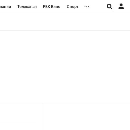
...
пании
Телеканал
РБК Вино
Спорт
ые проекты
Город
Стиль
Крипто
Спецпроекты СПб
логии и медиа
Финансы