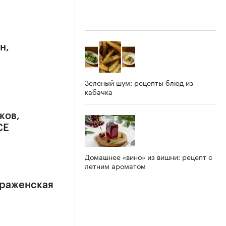
н,
Зеленый шум: рецепты блюд из
кабачка
ков,
CE
Домашнее «вино» из вишни: рецепт с
летним ароматом
браженская