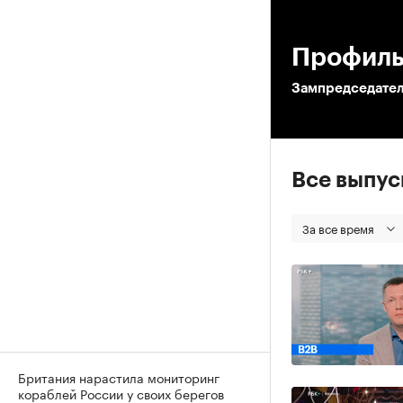
00
Профиль
Зампредседател
Все выпу
За все время
Британия нарастила мониторинг
кораблей России у своих берегов