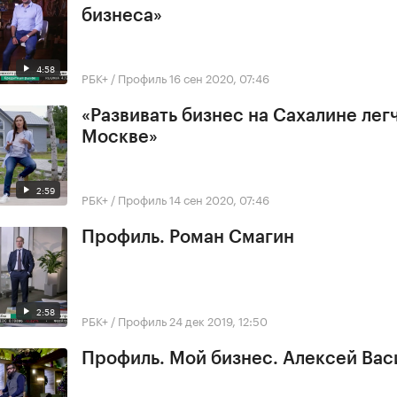
бизнеса»
4:58
РБК+ / Профиль
16 сен 2020, 07:46
«Развивать бизнес на Сахалине легч
Москве»
2:59
РБК+ / Профиль
14 сен 2020, 07:46
Профиль. Роман Смагин
2:58
РБК+ / Профиль
24 дек 2019, 12:50
Профиль. Мой бизнес. Алексей Вас