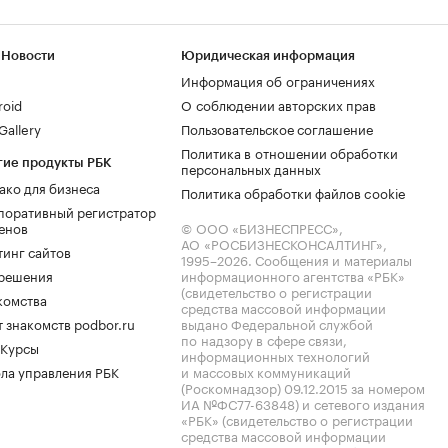
 Новости
Юридическая информация
Информация об ограничениях
roid
О соблюдении авторских прав
allery
Пользовательское соглашение
Политика в отношении обработки
гие продукты РБК
персональных данных
ако для бизнеса
Политика обработки файлов cookie
поративный регистратор
енов
© ООО «БИЗНЕСПРЕСС»,
АО «РОСБИЗНЕСКОНСАЛТИНГ»,
тинг сайтов
1995–2026
. Сообщения и материалы
.решения
информационного агентства «РБК»
(свидетельство о регистрации
комства
средства массовой информации
 знакомств podbor.ru
выдано Федеральной службой
по надзору в сфере связи,
 Курсы
информационных технологий
ла управления РБК
и массовых коммуникаций
(Роскомнадзор) 09.12.2015 за номером
ИА №ФС77-63848) и сетевого издания
«РБК» (свидетельство о регистрации
средства массовой информации