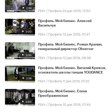
2:58
РБК+ / Профиль
24 дек 2019, 12:50
Профиль. Мой бизнес. Алексей
Васильчук
3:00
РБК+ / Профиль
13 дек 2019, 07:47
Профиль. Мой бизнес. Роман Аранин,
генеральный директор Observer
3:00
РБК+ / Профиль
12 дек 2019, 06:48
Профиль. Мой бизнес. Виталий Крюков,
основатель школы танцев YOUDANCE
2:58
РБК+ / Профиль
11 дек 2019, 07:20
Профиль. Мой бизнес. Елена
Преображенская
3:00
РБК+ / Профиль
10 дек 2019, 07:44