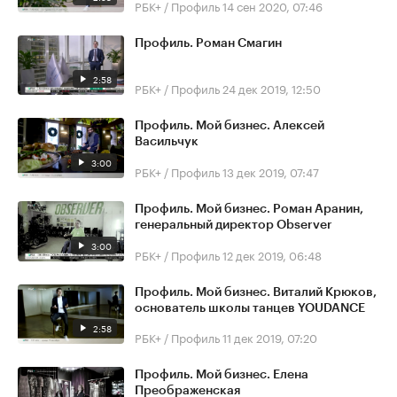
РБК+ / Профиль
14 сен 2020, 07:46
Профиль. Роман Смагин
2:58
РБК+ / Профиль
24 дек 2019, 12:50
Профиль. Мой бизнес. Алексей
Васильчук
3:00
РБК+ / Профиль
13 дек 2019, 07:47
Профиль. Мой бизнес. Роман Аранин,
генеральный директор Observer
3:00
РБК+ / Профиль
12 дек 2019, 06:48
Профиль. Мой бизнес. Виталий Крюков,
основатель школы танцев YOUDANCE
2:58
РБК+ / Профиль
11 дек 2019, 07:20
Профиль. Мой бизнес. Елена
Преображенская