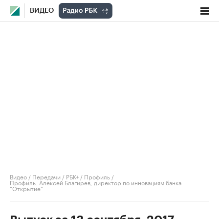
ВИДЕО
Видео
/
Передачи
/
РБК+ / Профиль
/
Профиль. Алексей Благирев, директор по инновациям банка
"Открытие"