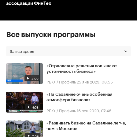
ассоциации ФинТех
Все выпуски программы
За все время
«Отраслевые решения повышают
устойчивость бизнеса»
3:00
РБК+ / Профиль
25 янв 2023, 08:55
«На Сахалине очень особенная
атмосфера бизнеса»
4:58
РБК+ / Профиль
16 сен 2020, 07:46
«Развивать бизнес на Сахалине легче,
чем в Москве»
2:59