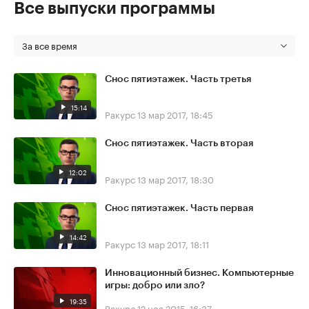
Все выпуски программы
За все время
Снос пятиэтажек. Часть третья
15:14
Ракурс
13 мар 2017, 18:45
Снос пятиэтажек. Часть вторая
12:02
Ракурс
13 мар 2017, 18:30
Снос пятиэтажек. Часть первая
14:42
Ракурс
13 мар 2017, 18:11
Инновационный бизнес. Компьютерные
игры: добро или зло?
19:35
Ракурс
12 ноя 2015, 16:37