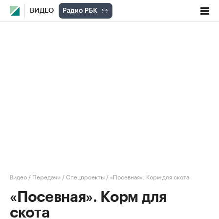
ВИДЕО
Видео
/
Передачи
/
Спецпроекты
/
«Посевная». Корм для скота
«Посевная». Корм для
скота