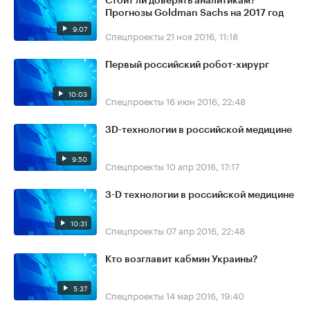
Стоит ли доверять аналитикам?
Прогнозы Goldman Sachs на 2017 год
9:07
Спецпроекты
21 ноя 2016, 11:18
Первый российский робот-хирург
10:03
Спецпроекты
16 июн 2016, 22:48
3D-технологии в российской медицине
9:50
Спецпроекты
10 апр 2016, 17:17
3-D технологии в российской медицине
10:31
Спецпроекты
07 апр 2016, 22:48
Кто возглавит кабмин Украины?
5:37
Спецпроекты
14 мар 2016, 19:40