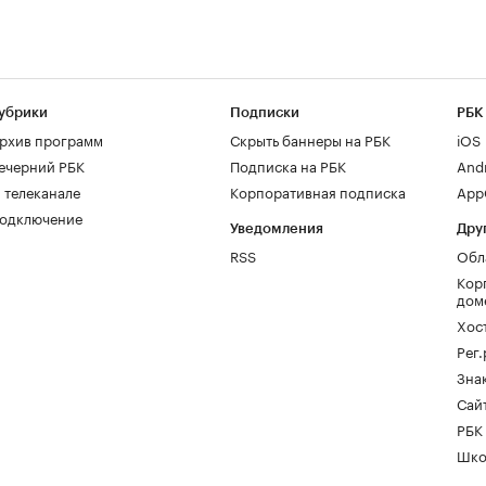
убрики
Подписки
РБК
рхив программ
Скрыть баннеры на РБК
iOS
ечерний РБК
Подписка на РБК
And
 телеканале
Корпоративная подписка
AppG
одключение
Уведомления
Дру
RSS
Обл
Кор
дом
Хос
Рег
Зна
Сайт
РБК
Шко