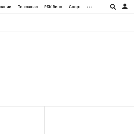
...
пании
Телеканал
РБК Вино
Спорт
ые проекты
Город
Стиль
Крипто
Спецпроекты СПб
логии и медиа
Финансы