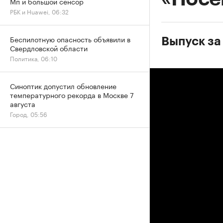
Мп и большой сенсор
РБК и Huawei, 06:32
Беспилотную опасность объявили в
Выпуск за 
Свердловской области
Политика, 06:10
Синоптик допустил обновление
температурного рекорда в Москве 7
августа
Город, 05:56