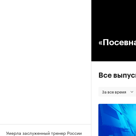
00
«Посевна
Все выпу
За все время
Умерла заслуженный тренер России