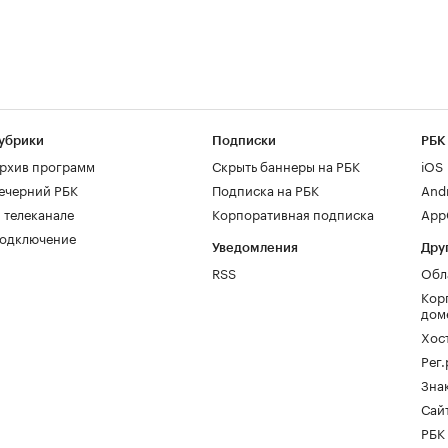
убрики
Подписки
РБК
рхив программ
Скрыть баннеры на РБК
iOS
ечерний РБК
Подписка на РБК
And
 телеканале
Корпоративная подписка
AppG
одключение
Уведомления
Дру
RSS
Обл
Кор
дом
Хос
Рег
Зна
Сайт
РБК