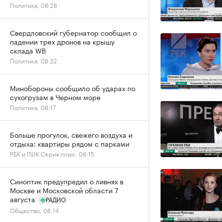
Политика, 08:28
Свердловский губернатор сообщил о
падении трех дронов на крышу
склада WB
Политика, 08:22
Минобороны сообщило об ударах по
сухогрузам в Черном море
Политика, 08:17
Больше прогулок, свежего воздуха и
отдыха: квартиры рядом с парками
РБК и ПИК Серия плюс, 08:15
Синоптик предупредил о ливнях в
Москве и Московской области 7
августа
РАДИО
Общество, 08:14