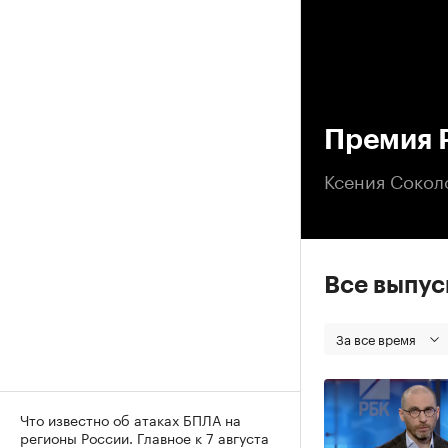
00
Премия 
Ксения Сокол
Все выпу
За все время
Что известно об атаках БПЛА на
регионы России. Главное к 7 августа