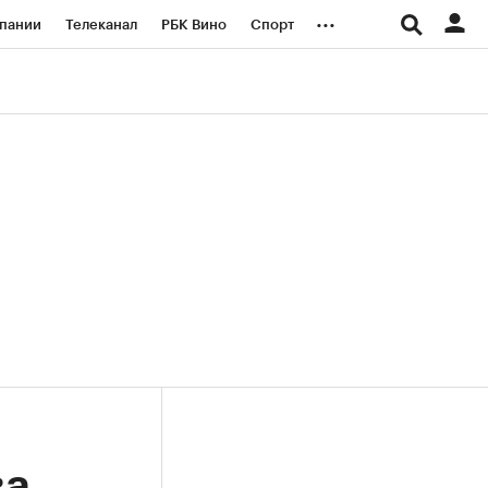
...
пании
Телеканал
РБК Вино
Спорт
ые проекты
Город
Стиль
Крипто
Спецпроекты СПб
логии и медиа
Финансы
ва