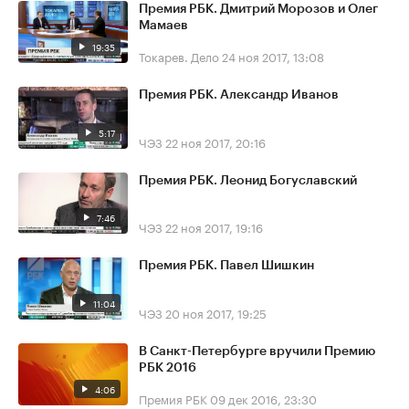
Премия РБК. Дмитрий Морозов и Олег
Мамаев
19:35
Токарев. Дело
24 ноя 2017, 13:08
Премия РБК. Александр Иванов
5:17
ЧЭЗ
22 ноя 2017, 20:16
Премия РБК. Леонид Богуславский
7:46
ЧЭЗ
22 ноя 2017, 19:16
Премия РБК. Павел Шишкин
11:04
ЧЭЗ
20 ноя 2017, 19:25
В Санкт-Петербурге вручили Премию
РБК 2016
4:06
Премия РБК
09 дек 2016, 23:30