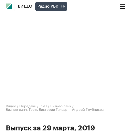
ВИДЕО
Видео
/
Передачи
/
РБК+ / Бизнес-ланч
/
Бизнес-ланч. Гость Виктории Гилварг - Андрей Трубников
Выпуск за 29 марта, 2019