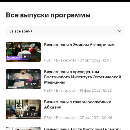
Все выпуски программы
За все время
Бизнес-ланч с Эмином Агаларовым
10:00
РБК+ / Бизнес-ланч
07 окт 2022, 12:43
Бизнес-ланч с президентом
Бостонского Института Эстетической
Медицины
9:55
РБК+ / Бизнес-ланч
18 фев 2022, 15:32
Бизнес-ланч с главой республики
Абхазия
9:57
РБК+ / Бизнес-ланч
07 авг 2021, 09:46
Бизнес-ланч. Гость Виктории Гилварг -