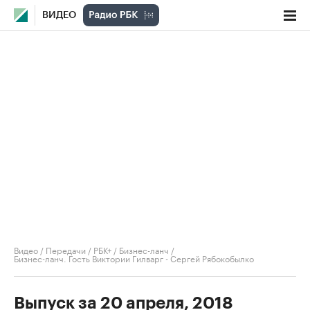
ВИДЕО
Видео
/
Передачи
/
РБК+ / Бизнес-ланч
/
Бизнес-ланч. Гость Виктории Гилварг - Сергей Рябокобылко
Выпуск за 20 апреля, 2018