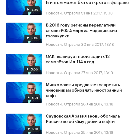
Египтом может быть открыто в феврале
4:59
Новости. Отрасли
31 янв 2017, 13:18
В 2016 году регионы переплатили
свыше ₽65,5млрд за медицинские
госзакупки
5:06
Новости. Отрасли
30 янв 2017, 13:18
ОАК планирует производить 12
самолётов Ил-114 в год
5:00
Новости. Отрасли
27 янв 2017, 13:19
Минкомсвязи предлагает запретить
чиновникам обновлять иностранный
софт
5:01
Новости. Отрасли
26 янв 2017, 13:18
Саудовская Аравия вновь обогнала
Россию по объёму добычи нефти
5:18
Новости. Отрасли
25 янв 2017, 13:18