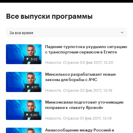
Все выпуски программы
За все время
Падение турпотока ухудшило ситуацию
с транспортным сервисом в Египте
5:02
Новости. Отрасли
03 фев 2017, 13:20
Минсельхоз разрабатывает новые
законы для борьбы с АЧС
4:57
Новости. Отрасли
02 фев 2017, 13:19
Минкомсвязи подготовит уточняющие
поправки к «пакету Яровой»
5:00
Новости. Отрасли
01 фев 2017, 13:19
Авиасообщение между Россией и