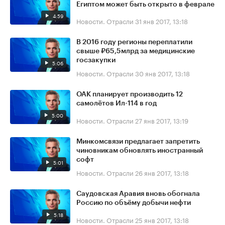
Египтом может быть открыто в феврале
4:59
Новости. Отрасли
31 янв 2017, 13:18
В 2016 году регионы переплатили
свыше ₽65,5млрд за медицинские
госзакупки
5:06
Новости. Отрасли
30 янв 2017, 13:18
ОАК планирует производить 12
самолётов Ил-114 в год
5:00
Новости. Отрасли
27 янв 2017, 13:19
Минкомсвязи предлагает запретить
чиновникам обновлять иностранный
софт
5:01
Новости. Отрасли
26 янв 2017, 13:18
Саудовская Аравия вновь обогнала
Россию по объёму добычи нефти
5:18
Новости. Отрасли
25 янв 2017, 13:18