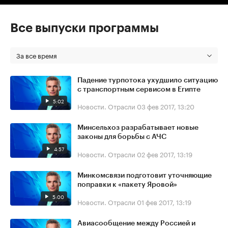
Все выпуски программы
За все время
Падение турпотока ухудшило ситуацию
с транспортным сервисом в Египте
5:02
Новости. Отрасли
03 фев 2017, 13:20
Минсельхоз разрабатывает новые
законы для борьбы с АЧС
4:57
Новости. Отрасли
02 фев 2017, 13:19
Минкомсвязи подготовит уточняющие
поправки к «пакету Яровой»
5:00
Новости. Отрасли
01 фев 2017, 13:19
Авиасообщение между Россией и