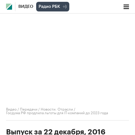
ВИДЕО
Видео
/
Передачи
/
Новости. Отрасли
/
Госдума РФ продлила льготы для IT-компаний до 2023 года
Выпуск за 22 декабря, 2016