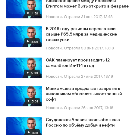
Авиасообщение между Россией и
Египтом может быть открыто в феврале
4:59
Новости. Отрасли
31 янв 2017, 13:18
В 2016 году регионы переплатили
свыше ₽65,5млрд за медицинские
госзакупки
5:06
Новости. Отрасли
30 янв 2017, 13:18
ОАК планирует производить 12
самолётов Ил-114 в год
5:00
Новости. Отрасли
27 янв 2017, 13:19
Минкомсвязи предлагает запретить
чиновникам обновлять иностранный
софт
5:01
Новости. Отрасли
26 янв 2017, 13:18
Саудовская Аравия вновь обогнала
Россию по объёму добычи нефти
5:18