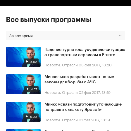
Все выпуски программы
За все время
Падение турпотока ухудшило ситуацию
с транспортным сервисом в Египте
5:02
Новости. Отрасли
03 фев 2017, 13:20
Минсельхоз разрабатывает новые
законы для борьбы с АЧС
4:57
Новости. Отрасли
02 фев 2017, 13:19
Минкомсвязи подготовит уточняющие
поправки к «пакету Яровой»
5:00
Новости. Отрасли
01 фев 2017, 13:19