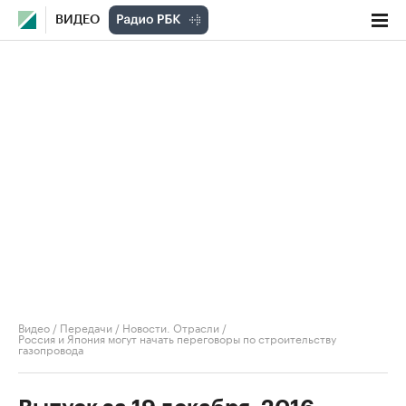
ВИДЕО
Видео
/
Передачи
/
Новости. Отрасли
/
Россия и Япония могут начать переговоры по строительству
газопровода