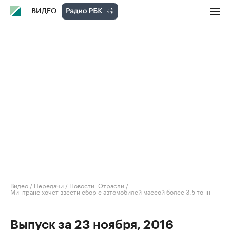
ВИДЕО
Видео
/
Передачи
/
Новости. Отрасли
/
Минтранс хочет ввести сбор с автомобилей массой более 3,5 тонн
Выпуск за 23 ноября, 2016