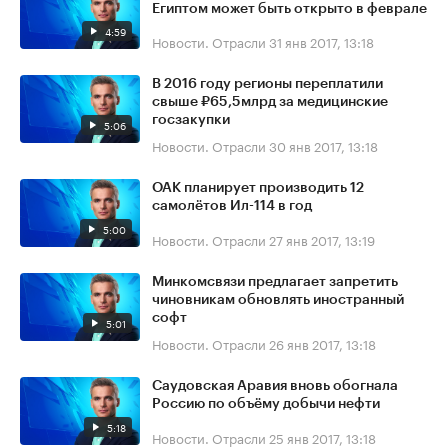
Египтом может быть открыто в феврале
4:59
Новости. Отрасли
31 янв 2017, 13:18
В 2016 году регионы переплатили
свыше ₽65,5млрд за медицинские
госзакупки
5:06
Новости. Отрасли
30 янв 2017, 13:18
ОАК планирует производить 12
самолётов Ил-114 в год
5:00
Новости. Отрасли
27 янв 2017, 13:19
Минкомсвязи предлагает запретить
чиновникам обновлять иностранный
софт
5:01
Новости. Отрасли
26 янв 2017, 13:18
Саудовская Аравия вновь обогнала
Россию по объёму добычи нефти
5:18
Новости. Отрасли
25 янв 2017, 13:18