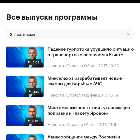
Все выпуски программы
За все время
Падение турпотока ухудшило ситуацию
с транспортным сервисом в Египте
5:02
Новости. Отрасли
03 фев 2017, 13:20
Минсельхоз разрабатывает новые
законы для борьбы с АЧС
4:57
Новости. Отрасли
02 фев 2017, 13:19
Минкомсвязи подготовит уточняющие
поправки к «пакету Яровой»
5:00
Новости. Отрасли
01 фев 2017, 13:19
Авиасообщение между Россией и