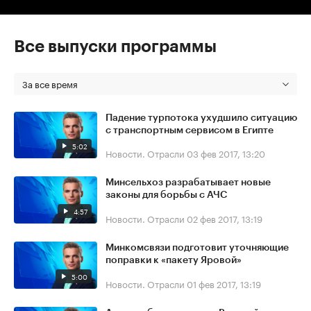
Все выпуски программы
За все время
Падение турпотока ухудшило ситуацию
с транспортным сервисом в Египте
5:02
Новости. Отрасли
03 фев 2017, 13:20
Минсельхоз разрабатывает новые
законы для борьбы с АЧС
4:57
Новости. Отрасли
02 фев 2017, 13:19
Минкомсвязи подготовит уточняющие
поправки к «пакету Яровой»
5:00
Новости. Отрасли
01 фев 2017, 13:19