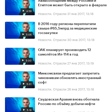
Авиасообщение между Россией и
Египтом может быть открыто в феврале
4:59
Новости. Отрасли
31 янв 2017, 13:18
В 2016 году регионы переплатили
свыше ₽65,5млрд за медицинские
госзакупки
5:06
Новости. Отрасли
30 янв 2017, 13:18
ОАК планирует производить 12
самолётов Ил-114 в год
5:00
Новости. Отрасли
27 янв 2017, 13:19
Минкомсвязи предлагает запретить
чиновникам обновлять иностранный
софт
5:01
Новости. Отрасли
26 янв 2017, 13:18
Саудовская Аравия вновь обогнала
Россию по объёму добычи нефти
5:18