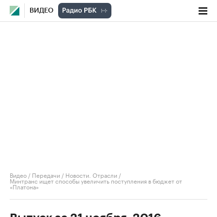
ВИДЕО
Видео
/
Передачи
/
Новости. Отрасли
/
Минтранс ищет способы увеличить поступления в бюджет от
«Платона»