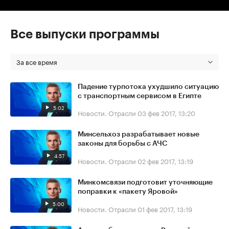
Все выпуски программы
За все время
Падение турпотока ухудшило ситуацию
с транспортным сервисом в Египте
5:02
Новости. Отрасли
03 фев 2017, 13:20
Минсельхоз разрабатывает новые
законы для борьбы с АЧС
4:57
Новости. Отрасли
02 фев 2017, 13:19
Минкомсвязи подготовит уточняющие
поправки к «пакету Яровой»
5:00
Новости. Отрасли
01 фев 2017, 13:19