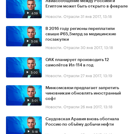
Авиасообщение между Россией и
Египтом может быть открыто в феврале
4:59
Новости. Отрасли
31 янв 2017, 13:18
В 2016 году регионы переплатили
свыше ₽65,5млрд за медицинские
госзакупки
5:06
Новости. Отрасли
30 янв 2017, 13:18
ОАК планирует производить 12
самолётов Ил-114 в год
5:00
Новости. Отрасли
27 янв 2017, 13:19
Минкомсвязи предлагает запретить
чиновникам обновлять иностранный
софт
5:01
Новости. Отрасли
26 янв 2017, 13:18
Саудовская Аравия вновь обогнала
Россию по объёму добычи нефти
5:18