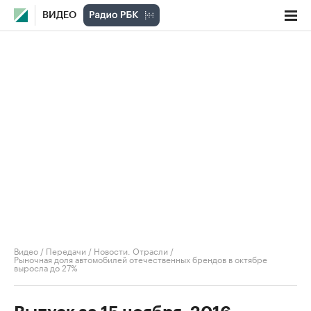
ВИДЕО
Видео
/
Передачи
/
Новости. Отрасли
/
Рыночная доля автомобилей отечественных брендов в октябре
выросла до 27%