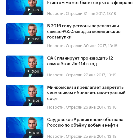
Египтом может быть открыто в феврале
4:59
Новости. Отрасли
31 янв 2017, 13:18
В 2016 году регионы переплатили
свыше ₽65,5млрд за медицинские
госзакупки
5:06
Новости. Отрасли
30 янв 2017, 13:18
ОАК планирует производить 12
самолётов Ил-114 в год
5:00
Новости. Отрасли
27 янв 2017, 13:19
Минкомсвязи предлагает запретить
чиновникам обновлять иностранный
софт
5:01
Новости. Отрасли
26 янв 2017, 13:18
Саудовская Аравия вновь обогнала
Россию по объёму добычи нефти
5:18
Новости. Отрасли
25 янв 2017, 13:18