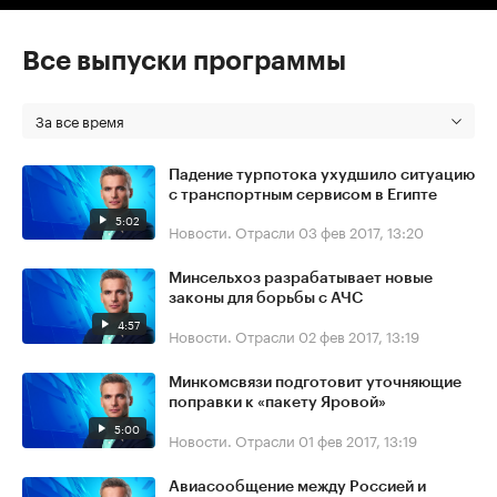
Все выпуски программы
За все время
Падение турпотока ухудшило ситуацию
с транспортным сервисом в Египте
5:02
Новости. Отрасли
03 фев 2017, 13:20
Минсельхоз разрабатывает новые
законы для борьбы с АЧС
4:57
Новости. Отрасли
02 фев 2017, 13:19
Минкомсвязи подготовит уточняющие
поправки к «пакету Яровой»
5:00
Новости. Отрасли
01 фев 2017, 13:19
Авиасообщение между Россией и