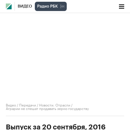
ВИДЕО
Видео
/
Передачи
/
Новости. Отрасли
/
Аграрии не спешат продавать зерно государству
Выпуск за 20 сентября, 2016