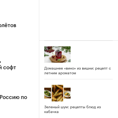
олётов
ь
Домашнее «вино» из вишни: рецепт с
й софт
летним ароматом
 Россию по
Зеленый шум: рецепты блюд из
кабачка