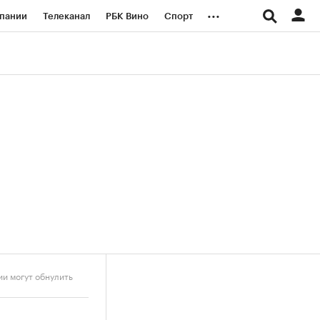
...
пании
Телеканал
РБК Вино
Спорт
ые проекты
Город
Стиль
Крипто
Спецпроекты СПб
логии и медиа
Финансы
и могут обнулить