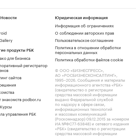
 Новости
Юридическая информация
Информация об ограничениях
roid
О соблюдении авторских прав
allery
Пользовательское соглашение
Политика в отношении обработки
гие продукты РБК
персональных данных
ако для бизнеса
Политика обработки файлов cookie
поративный регистратор
енов
© ООО «БИЗНЕСПРЕСС»,
АО «РОСБИЗНЕСКОНСАЛТИНГ»,
тинг сайтов
1995–2026
. Сообщения и материалы
.решения
информационного агентства «РБК»
(свидетельство о регистрации
комства
средства массовой информации
 знакомств podbor.ru
выдано Федеральной службой
по надзору в сфере связи,
 Курсы
информационных технологий
ла управления РБК
и массовых коммуникаций
(Роскомнадзор) 09.12.2015 за номером
ИА №ФС77-63848) и сетевого издания
«РБК» (свидетельство о регистрации
средства массовой информации