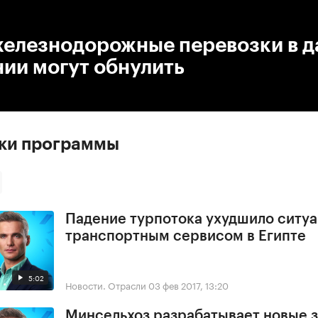
:00
/
00:00
железнодорожные перевозки в 
ии могут обнулить
ски программы
Падение турпотока ухудшило ситу
транспортным сервисом в Египте
5:02
Новости. Отрасли
03 фев 2017, 13:20
Минсельхоз разрабатывает новые з