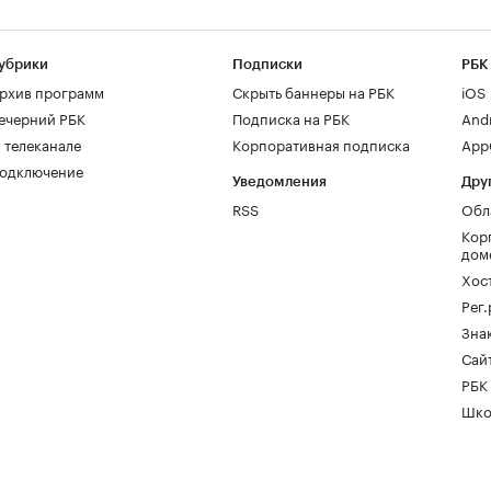
убрики
Подписки
РБК
рхив программ
Скрыть баннеры на РБК
iOS
ечерний РБК
Подписка на РБК
And
 телеканале
Корпоративная подписка
AppG
одключение
Уведомления
Дру
RSS
Обл
Кор
дом
Хос
Рег
Зна
Сайт
РБК
Шко