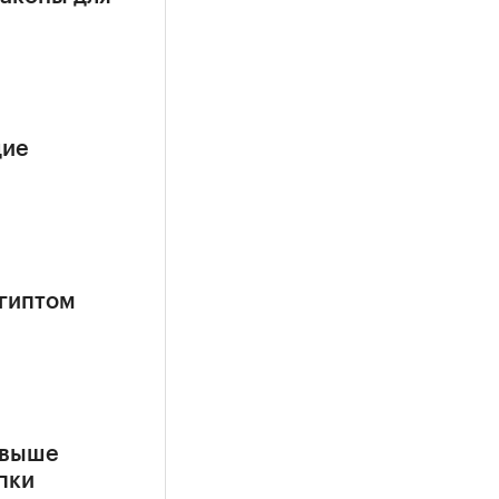
щие
гиптом
свыше
пки