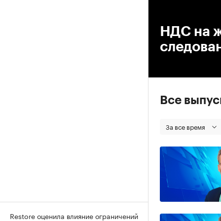
00
НДС на 
следован
Все выпу
За все время
Restore оценила влияние ограничений