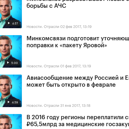
борьбы с АЧС
4:57
Новости. Отрасли
02 фев 2017, 13:19
Минкомсвязи подготовит уточняю
поправки к «пакету Яровой»
5:00
Новости. Отрасли
01 фев 2017, 13:19
Авиасообщение между Россией и Е
может быть открыто в феврале
4:59
Новости. Отрасли
31 янв 2017, 13:18
В 2016 году регионы переплатили 
₽65,5млрд за медицинские госзаку