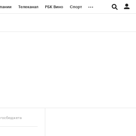
...
пании
Телеканал
РБК Вино
Спорт
ые проекты
Город
Стиль
Крипто
Спецпроекты СПб
логии и медиа
Финансы
 госбюджета