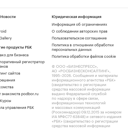
 Новости
Юридическая информация
Информация об ограничениях
roid
О соблюдении авторских прав
allery
Пользовательское соглашение
Политика в отношении обработки
гие продукты РБК
персональных данных
ако для бизнеса
Политика обработки файлов cookie
поративный регистратор
енов
© ООО «БИЗНЕСПРЕСС»,
АО «РОСБИЗНЕСКОНСАЛТИНГ»,
тинг сайтов
1995–2026
. Сообщения и материалы
.решения
информационного агентства «РБК»
(свидетельство о регистрации
комства
средства массовой информации
 знакомств podbor.ru
выдано Федеральной службой
по надзору в сфере связи,
 Курсы
информационных технологий
ла управления РБК
и массовых коммуникаций
(Роскомнадзор) 09.12.2015 за номером
ИА №ФС77-63848) и сетевого издания
«РБК» (свидетельство о регистрации
средства массовой информации