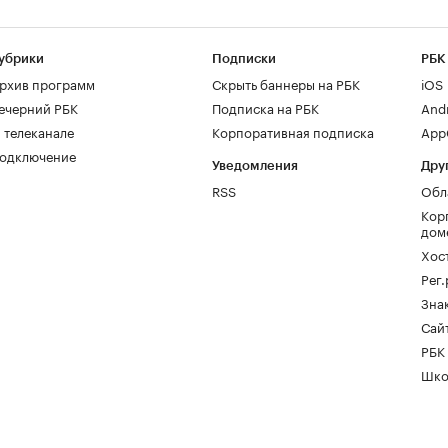
убрики
Подписки
РБК
рхив программ
Скрыть баннеры на РБК
iOS
ечерний РБК
Подписка на РБК
And
 телеканале
Корпоративная подписка
AppG
одключение
Уведомления
Дру
RSS
Обл
Кор
дом
Хос
Рег
Зна
Сайт
РБК
Шко