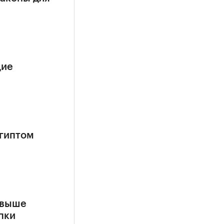
щие
гиптом
свыше
пки