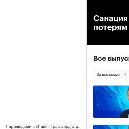
00
Санация
потерям
Все выпу
За все время
Перешедший в «Лидс» Траффорд стал