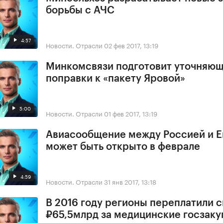
борьбы с АЧС
4:57
Новости. Отрасли
02 фев 2017, 13:19
Минкомсвязи подготовит уточняю
поправки к «пакету Яровой»
5:00
Новости. Отрасли
01 фев 2017, 13:19
Авиасообщение между Россией и Е
может быть открыто в феврале
4:59
Новости. Отрасли
31 янв 2017, 13:18
В 2016 году регионы переплатили 
₽65,5млрд за медицинские госзаку