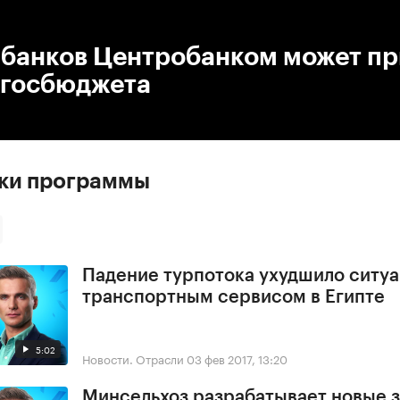
:00
/
00:00
 банков Центробанком может пр
 госбюджета
ски программы
Падение турпотока ухудшило ситу
транспортным сервисом в Египте
5:02
Новости. Отрасли
03 фев 2017, 13:20
Минсельхоз разрабатывает новые з