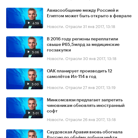
Авиасообщение между Россией и
Египтом может быть открыто в феврале
4:59
Новости. Отрасли
31 янв 2017, 13:18
В 2016 году регионы переплатили
свыше ₽65,5млрд за медицинские
госзакупки
5:06
Новости. Отрасли
30 янв 2017, 13:18
ОАК планирует производить 12
самолётов Ил-114 в год
5:00
Новости. Отрасли
27 янв 2017, 13:19
Минкомсвязи предлагает запретить
чиновникам обновлять иностранный
софт
5:01
Новости. Отрасли
26 янв 2017, 13:18
Саудовская Аравия вновь обогнала
Россию по объёму добычи нефти