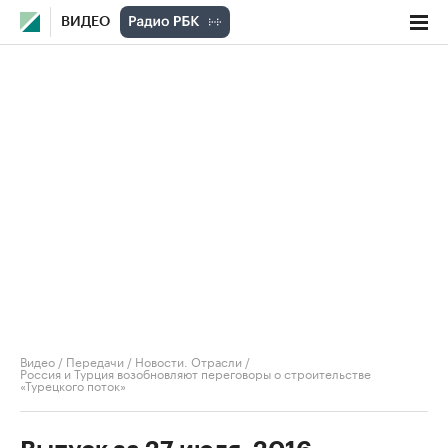
ВИДЕО
Видео
/
Передачи
/
Новости. Отрасли
/
Россия и Турция возобновляют переговоры о строительстве
«Турецкого поток»