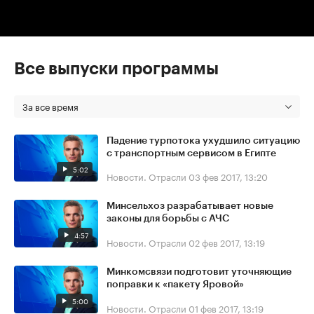
Все выпуски программы
За все время
Падение турпотока ухудшило ситуацию
с транспортным сервисом в Египте
5:02
Новости. Отрасли
03 фев 2017, 13:20
Минсельхоз разрабатывает новые
законы для борьбы с АЧС
4:57
Новости. Отрасли
02 фев 2017, 13:19
Минкомсвязи подготовит уточняющие
поправки к «пакету Яровой»
5:00
Новости. Отрасли
01 фев 2017, 13:19