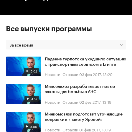
Все выпуски программы
За все время
Падение турпотока ухудшило ситуацию
с транспортным сервисом в Египте
5:02
Новости. Отрасли
03 фев 2017, 13:20
Минсельхоз разрабатывает новые
законы для борьбы с АЧС
4:57
Новости. Отрасли
02 фев 2017, 13:19
Минкомсвязи подготовит уточняющие
поправки к «пакету Яровой»
5:00
Новости. Отрасли
01 фев 2017, 13:19