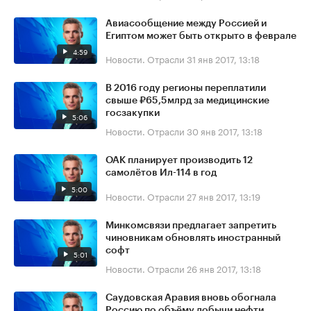
Авиасообщение между Россией и
Египтом может быть открыто в феврале
4:59
Новости. Отрасли
31 янв 2017, 13:18
В 2016 году регионы переплатили
свыше ₽65,5млрд за медицинские
госзакупки
5:06
Новости. Отрасли
30 янв 2017, 13:18
ОАК планирует производить 12
самолётов Ил-114 в год
5:00
Новости. Отрасли
27 янв 2017, 13:19
Минкомсвязи предлагает запретить
чиновникам обновлять иностранный
софт
5:01
Новости. Отрасли
26 янв 2017, 13:18
Саудовская Аравия вновь обогнала
Россию по объёму добычи нефти