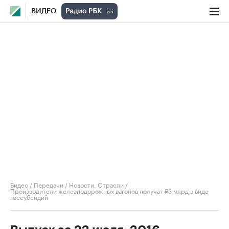
ВИДЕО
Видео
/
Передачи
/
Новости. Отрасли
/
Производители железнодорожных вагонов получат ₽3 млрд в виде
госсубсидий