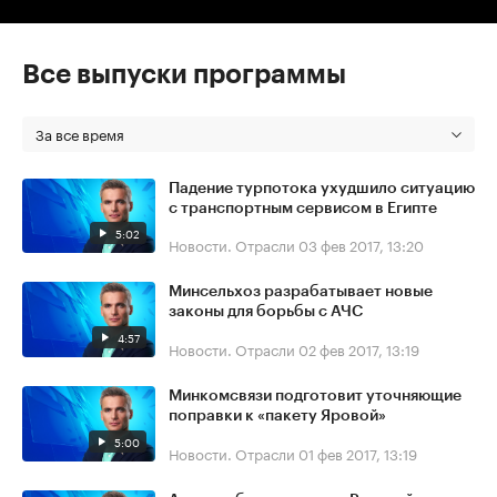
Все выпуски программы
За все время
Падение турпотока ухудшило ситуацию
с транспортным сервисом в Египте
5:02
Новости. Отрасли
03 фев 2017, 13:20
Минсельхоз разрабатывает новые
законы для борьбы с АЧС
4:57
Новости. Отрасли
02 фев 2017, 13:19
Минкомсвязи подготовит уточняющие
поправки к «пакету Яровой»
5:00
Новости. Отрасли
01 фев 2017, 13:19