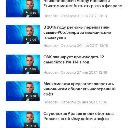
Авиасообщение между Россией и
Египтом может быть открыто в феврале
4:59
Новости. Отрасли
31 янв 2017, 13:18
В 2016 году регионы переплатили
свыше ₽65,5млрд за медицинские
госзакупки
5:06
Новости. Отрасли
30 янв 2017, 13:18
ОАК планирует производить 12
самолётов Ил-114 в год
5:00
Новости. Отрасли
27 янв 2017, 13:19
Минкомсвязи предлагает запретить
чиновникам обновлять иностранный
софт
5:01
Новости. Отрасли
26 янв 2017, 13:18
Саудовская Аравия вновь обогнала
Россию по объёму добычи нефти
5:18