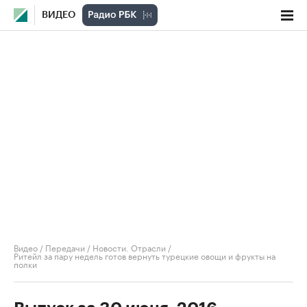
ВИДЕО
Видео
/
Передачи
/
Новости. Отрасли
/
Ритейл за пару недель готов вернуть турецкие овощи и фрукты на
полки