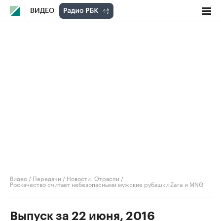
ВИДЕО
Видео
/
Передачи
/
Новости. Отрасли
/
Роскачество считает небезопасными мужские рубашки Zara и MNG
Выпуск за 22 июня, 2016