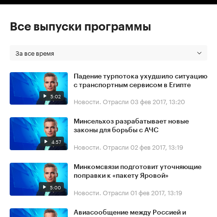
Все выпуски программы
За все время
Падение турпотока ухудшило ситуацию
с транспортным сервисом в Египте
5:02
Новости. Отрасли
03 фев 2017, 13:20
Минсельхоз разрабатывает новые
законы для борьбы с АЧС
4:57
Новости. Отрасли
02 фев 2017, 13:19
Минкомсвязи подготовит уточняющие
поправки к «пакету Яровой»
5:00
Новости. Отрасли
01 фев 2017, 13:19
Авиасообщение между Россией и