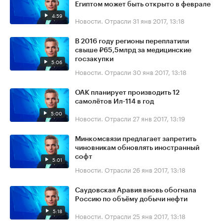
Египтом может быть открыто в феврале
4:59
Новости. Отрасли
31 янв 2017, 13:18
В 2016 году регионы переплатили
свыше ₽65,5млрд за медицинские
госзакупки
5:06
Новости. Отрасли
30 янв 2017, 13:18
ОАК планирует производить 12
самолётов Ил-114 в год
5:00
Новости. Отрасли
27 янв 2017, 13:19
Минкомсвязи предлагает запретить
чиновникам обновлять иностранный
софт
5:01
Новости. Отрасли
26 янв 2017, 13:18
Саудовская Аравия вновь обогнала
Россию по объёму добычи нефти
5:18
Новости. Отрасли
25 янв 2017, 13:18