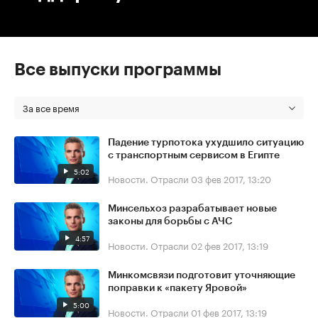
Все выпуски программы
За все время
Падение турпотока ухудшило ситуацию
с транспортным сервисом в Египте
5:02
Новости. Отрасли
03 фев 2017, 13:20
Минсельхоз разрабатывает новые
законы для борьбы с АЧС
4:57
Новости. Отрасли
02 фев 2017, 13:19
Минкомсвязи подготовит уточняющие
поправки к «пакету Яровой»
5:00
Новости. Отрасли
01 фев 2017, 13:19