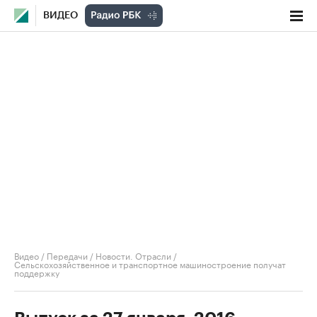
ВИДЕО
Видео
/
Передачи
/
Новости. Отрасли
/
Сельскохозяйственное и транспортное машиностроение получат
поддержку