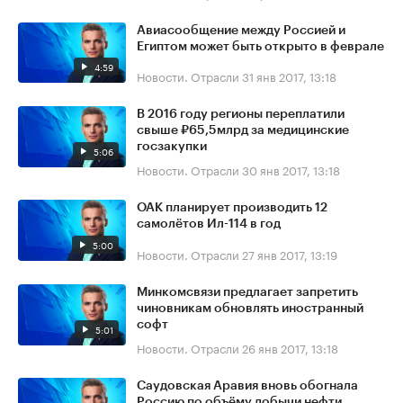
Авиасообщение между Россией и
Египтом может быть открыто в феврале
4:59
Новости. Отрасли
31 янв 2017, 13:18
В 2016 году регионы переплатили
свыше ₽65,5млрд за медицинские
госзакупки
5:06
Новости. Отрасли
30 янв 2017, 13:18
ОАК планирует производить 12
самолётов Ил-114 в год
5:00
Новости. Отрасли
27 янв 2017, 13:19
Минкомсвязи предлагает запретить
чиновникам обновлять иностранный
софт
5:01
Новости. Отрасли
26 янв 2017, 13:18
Саудовская Аравия вновь обогнала
Россию по объёму добычи нефти