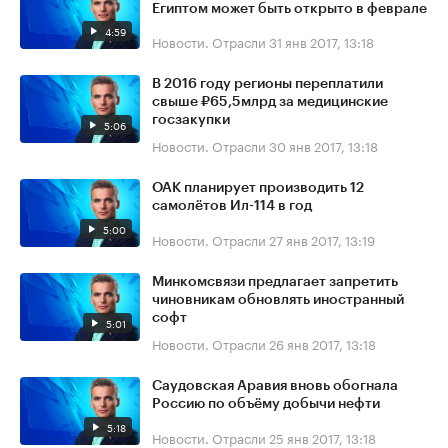
Египтом может быть открыто в феврале
4:59
Новости. Отрасли
31 янв 2017, 13:18
В 2016 году регионы переплатили
свыше ₽65,5млрд за медицинские
госзакупки
5:06
Новости. Отрасли
30 янв 2017, 13:18
ОАК планирует производить 12
самолётов Ил-114 в год
5:00
Новости. Отрасли
27 янв 2017, 13:19
Минкомсвязи предлагает запретить
чиновникам обновлять иностранный
софт
5:01
Новости. Отрасли
26 янв 2017, 13:18
Саудовская Аравия вновь обогнала
Россию по объёму добычи нефти
5:18
Новости. Отрасли
25 янв 2017, 13:18