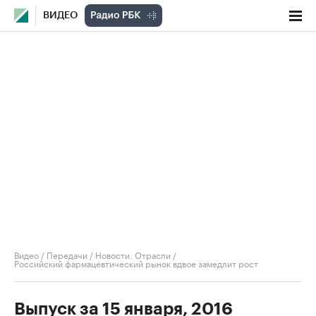
ВИДЕО
Видео
/
Передачи
/
Новости. Отрасли
/
Российский фармацевтический рынок вдвое замедлит рост
Выпуск за 15 января, 2016