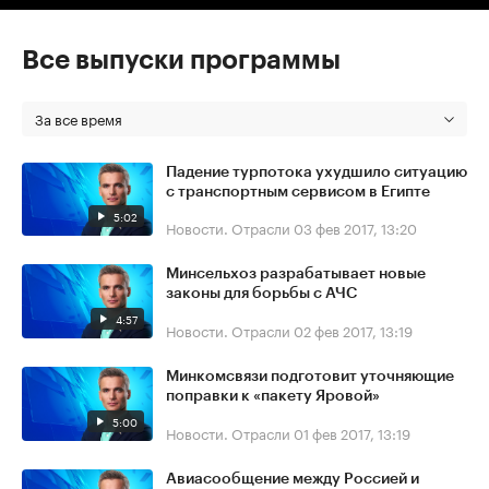
Все выпуски программы
За все время
Падение турпотока ухудшило ситуацию
с транспортным сервисом в Египте
5:02
Новости. Отрасли
03 фев 2017, 13:20
Минсельхоз разрабатывает новые
законы для борьбы с АЧС
4:57
Новости. Отрасли
02 фев 2017, 13:19
Минкомсвязи подготовит уточняющие
поправки к «пакету Яровой»
5:00
Новости. Отрасли
01 фев 2017, 13:19
Авиасообщение между Россией и