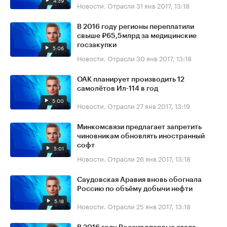
4:59
Новости. Отрасли
31 янв 2017, 13:18
В 2016 году регионы переплатили
свыше ₽65,5млрд за медицинские
госзакупки
5:06
Новости. Отрасли
30 янв 2017, 13:18
ОАК планирует производить 12
самолётов Ил-114 в год
5:00
Новости. Отрасли
27 янв 2017, 13:19
Минкомсвязи предлагает запретить
чиновникам обновлять иностранный
софт
5:01
Новости. Отрасли
26 янв 2017, 13:18
Саудовская Аравия вновь обогнала
Россию по объёму добычи нефти
5:18
Новости. Отрасли
25 янв 2017, 13:18