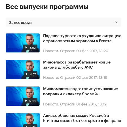
Все выпуски программы
За все время
Падение турпотока ухудшило ситуацию
с транспортным сервисом в Египте
5:02
Новости. Отрасли
03 фев 2017, 13:20
Минсельхоз разрабатывает новые
законы для борьбы с АЧС
4:57
Новости. Отрасли
02 фев 2017, 13:19
Минкомсвязи подготовит уточняющие
поправки к «пакету Яровой»
5:00
Новости. Отрасли
01 фев 2017, 13:19
Авиасообщение между Россией и
Египтом может быть открыто в феврале