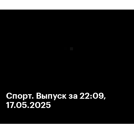
00:00
/
00:00
Спорт. Выпуск за 22:09,
17.05.2025