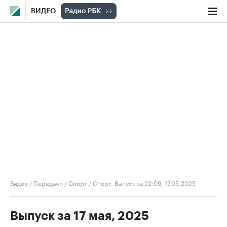
ВИДЕО
Видео
/
Передачи
/
Спорт
/
Спорт. Выпуск за 22:09, 17.05.2025
Выпуск за 17 мая, 2025