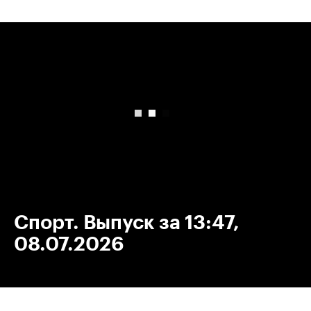
00:00
/
00:00
Спорт. Выпуск за 13:47,
08.07.2026