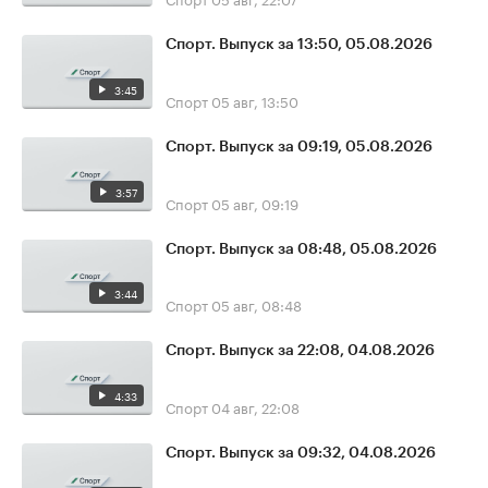
Спорт. Выпуск за 13:50, 05.08.2026
3:45
Спорт
05 авг, 13:50
Спорт. Выпуск за 09:19, 05.08.2026
3:57
Спорт
05 авг, 09:19
Спорт. Выпуск за 08:48, 05.08.2026
3:44
Спорт
05 авг, 08:48
Спорт. Выпуск за 22:08, 04.08.2026
4:33
Спорт
04 авг, 22:08
Спорт. Выпуск за 09:32, 04.08.2026