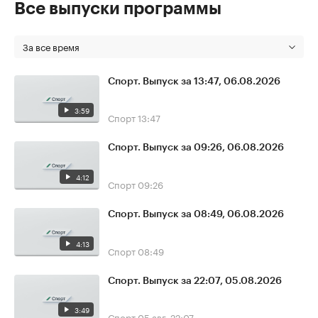
Все выпуски программы
За все время
Спорт. Выпуск за 13:47, 06.08.2026
3:59
Спорт
13:47
Спорт. Выпуск за 09:26, 06.08.2026
4:12
Спорт
09:26
Спорт. Выпуск за 08:49, 06.08.2026
4:13
Спорт
08:49
Спорт. Выпуск за 22:07, 05.08.2026
3:49
Спорт
05 авг, 22:07