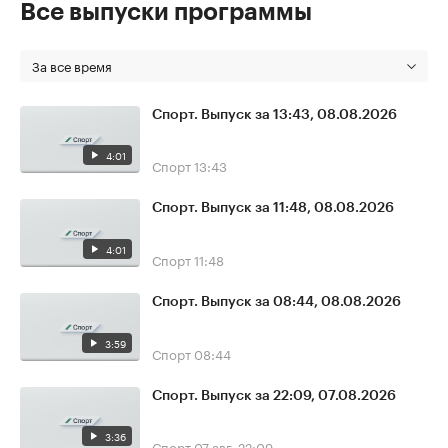
Все выпуски программы
За все время
Спорт. Выпуск за 13:43, 08.08.2026
4:01
Спорт
13:43
Спорт. Выпуск за 11:48, 08.08.2026
4:01
Спорт
11:48
Спорт. Выпуск за 08:44, 08.08.2026
3:59
Спорт
08:44
Спорт. Выпуск за 22:09, 07.08.2026
3:36
Спорт
07 авг, 22:09