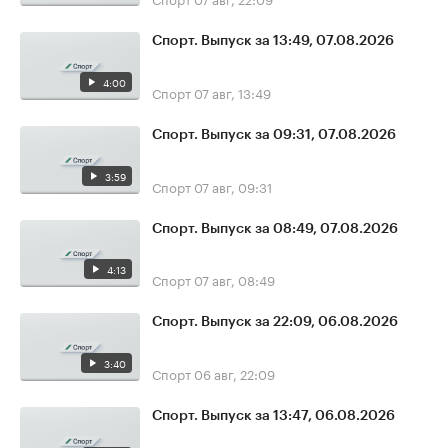
Спорт. Выпуск за 13:49, 07.08.2026
4:00
Спорт
07 авг, 13:49
Спорт. Выпуск за 09:31, 07.08.2026
3:59
Спорт
07 авг, 09:31
Спорт. Выпуск за 08:49, 07.08.2026
4:13
Спорт
07 авг, 08:49
Спорт. Выпуск за 22:09, 06.08.2026
3:40
Спорт
06 авг, 22:09
Спорт. Выпуск за 13:47, 06.08.2026