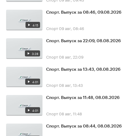
Спорт. Выпуск за 08:46, 09.08.2026
4:15
Спорт
09 авг, 08:46
Спорт. Выпуск за 22:09, 08.08.2026
3:28
Спорт
08 авг, 22:09
Спорт. Выпуск за 13:43, 08.08.2026
4:01
Спорт
08 авг, 13:43
Спорт. Выпуск за 11:48, 08.08.2026
4:01
Спорт
08 авг, 11:48
Спорт. Выпуск за 08:44, 08.08.2026