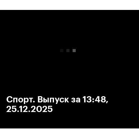
00:00
/
00:00
Спорт. Выпуск за 13:48,
25.12.2025