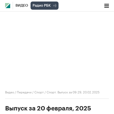
ВИДЕО
Видео
/
Передачи
/
Спорт
/
Спорт. Выпуск за 09:29, 20.02.2025
Выпуск за 20 февраля, 2025