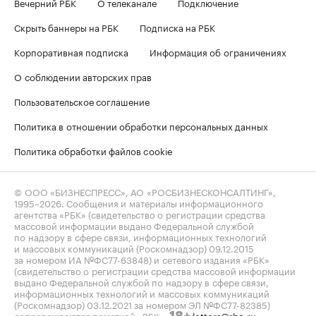
Вечерний РБК
О телеканале
Подключение
Скрыть баннеры на РБК
Подписка на РБК
Корпоративная подписка
Информация об ограничениях
О соблюдении авторских прав
Пользовательское соглашение
Политика в отношении обработки персональных данных
Политика обработки файлов cookie
© ООО «БИЗНЕСПРЕСС», АО «РОСБИЗНЕСКОНСАЛТИНГ»,
1995–2026
. Сообщения и материалы информационного
агентства «РБК» (свидетельство о регистрации средства
массовой информации выдано Федеральной службой
по надзору в сфере связи, информационных технологий
и массовых коммуникаций (Роскомнадзор) 09.12.2015
за номером ИА №ФС77-63848) и сетевого издания «РБК»
(свидетельство о регистрации средства массовой информации
выдано Федеральной службой по надзору в сфере связи,
информационных технологий и массовых коммуникаций
(Роскомнадзор) 03.12.2021 за номером ЭЛ №ФС77-82385)
сопровождаются пометкой «РБК».
letters@rbc.ru
18+