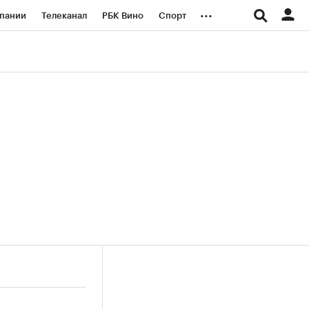
...
пании
Телеканал
РБК Вино
Спорт
ые проекты
Город
Стиль
Крипто
Спецпроекты СПб
логии и медиа
Финансы