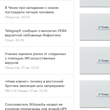
В Чехии при нападении с ножом
пострадали четыре человека
Общество, 00:07
Telegraph сообщил о выплатах УЕФА
вероятной любовнице Инфантино
Спорт, 00:06
Ученые оценили риски от созданных
с помощью ИИ искусственных
вирусов
Общество, 07 авг, 23:52
«Ноев ковчег»: почему в восточной
Арктике эволюция шла непрерывно
РБК и УК Первая, 07 авг, 23:45
Сооснователь Wikipedia назвал ее
рупором пропаганды под эгидой ЦРУ