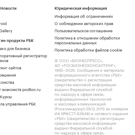
 Новости
Юридическая информация
Информация об ограничениях
roid
О соблюдении авторских прав
allery
Пользовательское соглашение
Политика в отношении обработки
гие продукты РБК
персональных данных
ако для бизнеса
Политика обработки файлов cookie
поративный регистратор
енов
© ООО «БИЗНЕСПРЕСС»,
АО «РОСБИЗНЕСКОНСАЛТИНГ»,
тинг сайтов
1995–2026
. Сообщения и материалы
.решения
информационного агентства «РБК»
(свидетельство о регистрации
комства
средства массовой информации
 знакомств podbor.ru
выдано Федеральной службой
по надзору в сфере связи,
 Курсы
информационных технологий
ла управления РБК
и массовых коммуникаций
(Роскомнадзор) 09.12.2015 за номером
ИА №ФС77-63848) и сетевого издания
«РБК» (свидетельство о регистрации
средства массовой информации
выдано Федеральной службой
по надзору в сфере связи,