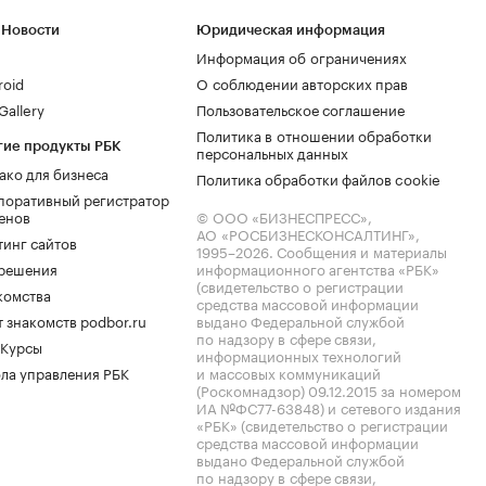
 Новости
Юридическая информация
Информация об ограничениях
roid
О соблюдении авторских прав
allery
Пользовательское соглашение
Политика в отношении обработки
гие продукты РБК
персональных данных
ако для бизнеса
Политика обработки файлов cookie
поративный регистратор
енов
© ООО «БИЗНЕСПРЕСС»,
АО «РОСБИЗНЕСКОНСАЛТИНГ»,
тинг сайтов
1995–2026
. Сообщения и материалы
.решения
информационного агентства «РБК»
(свидетельство о регистрации
комства
средства массовой информации
 знакомств podbor.ru
выдано Федеральной службой
по надзору в сфере связи,
 Курсы
информационных технологий
ла управления РБК
и массовых коммуникаций
(Роскомнадзор) 09.12.2015 за номером
ИА №ФС77-63848) и сетевого издания
«РБК» (свидетельство о регистрации
средства массовой информации
выдано Федеральной службой
по надзору в сфере связи,