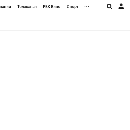
...
пании
Телеканал
РБК Вино
Спорт
ые проекты
Город
Стиль
Крипто
Спецпроекты СПб
логии и медиа
Финансы