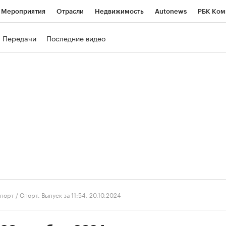
Мероприятия
Отрасли
Недвижимость
Autonews
РБК Ком
ние
РБК Курсы
РБК Life
Тренды
Визионеры
Национальн
Передачи
Последние видео
б
Исследования
Кредитные рейтинги
Франшизы
Газета
роверка контрагентов
Политика
Экономика
Бизнес
Техно
порт
/
Спорт. Выпуск за 11:54, 20.10.2024