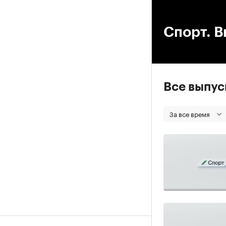
00
Спорт. В
Все выпу
За все время