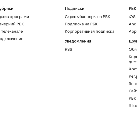
убрики
Подписки
РБК
рхив программ
Скрыть баннеры на РБК
iOS
ечерний РБК
Подписка на РБК
And
 телеканале
Корпоративная подписка
AppG
одключение
Уведомления
Дру
RSS
Обл
Кор
дом
Хос
Рег
Зна
Сайт
РБК
Шко