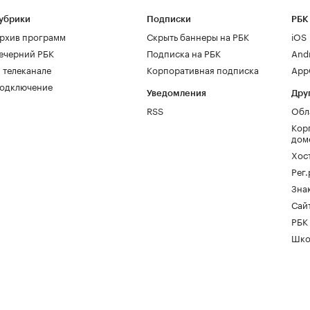
убрики
Подписки
РБК
рхив программ
Скрыть баннеры на РБК
iOS
ечерний РБК
Подписка на РБК
And
 телеканале
Корпоративная подписка
AppG
одключение
Уведомления
Дру
RSS
Обл
Кор
дом
Хос
Рег
Зна
Сайт
РБК
Шко