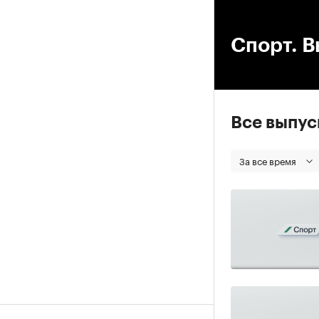
00
Спорт. В
Все выпу
За все время