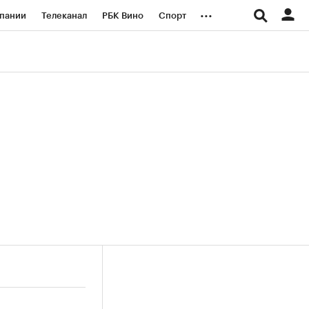
...
пании
Телеканал
РБК Вино
Спорт
ые проекты
Город
Стиль
Крипто
Спецпроекты СПб
логии и медиа
Финансы