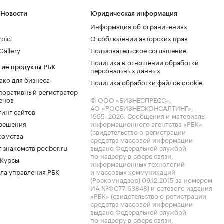
 Новости
Юридическая информация
Информация об ограничениях
roid
О соблюдении авторских прав
allery
Пользовательское соглашение
Политика в отношении обработки
гие продукты РБК
персональных данных
ако для бизнеса
Политика обработки файлов cookie
поративный регистратор
енов
© ООО «БИЗНЕСПРЕСС»,
АО «РОСБИЗНЕСКОНСАЛТИНГ»,
тинг сайтов
1995–2026
. Сообщения и материалы
.решения
информационного агентства «РБК»
(свидетельство о регистрации
комства
средства массовой информации
 знакомств podbor.ru
выдано Федеральной службой
по надзору в сфере связи,
 Курсы
информационных технологий
ла управления РБК
и массовых коммуникаций
(Роскомнадзор) 09.12.2015 за номером
ИА №ФС77-63848) и сетевого издания
«РБК» (свидетельство о регистрации
средства массовой информации
выдано Федеральной службой
по надзору в сфере связи,