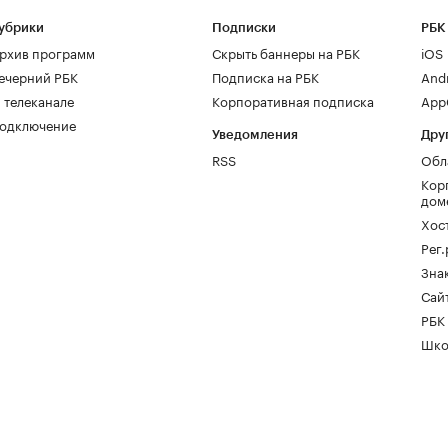
убрики
Подписки
РБК
рхив программ
Скрыть баннеры на РБК
iOS
ечерний РБК
Подписка на РБК
And
 телеканале
Корпоративная подписка
AppG
одключение
Уведомления
Дру
RSS
Обл
Кор
дом
Хос
Рег
Зна
Сайт
РБК
Шко