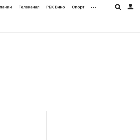
...
пании
Телеканал
РБК Вино
Спорт
ые проекты
Город
Стиль
Крипто
Спецпроекты СПб
логии и медиа
Финансы