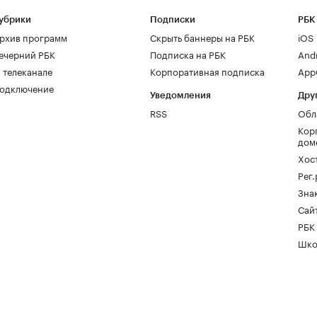
убрики
Подписки
РБК
рхив программ
Скрыть баннеры на РБК
iOS
ечерний РБК
Подписка на РБК
And
 телеканале
Корпоративная подписка
AppG
одключение
Уведомления
Дру
RSS
Обл
Кор
дом
Хос
Рег
Зна
Сайт
РБК
Шко