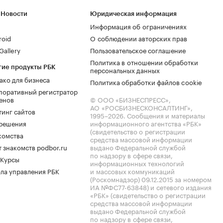
 Новости
Юридическая информация
Информация об ограничениях
roid
О соблюдении авторских прав
allery
Пользовательское соглашение
Политика в отношении обработки
гие продукты РБК
персональных данных
ако для бизнеса
Политика обработки файлов cookie
поративный регистратор
енов
© ООО «БИЗНЕСПРЕСС»,
АО «РОСБИЗНЕСКОНСАЛТИНГ»,
тинг сайтов
1995–2026
. Сообщения и материалы
.решения
информационного агентства «РБК»
(свидетельство о регистрации
комства
средства массовой информации
 знакомств podbor.ru
выдано Федеральной службой
по надзору в сфере связи,
 Курсы
информационных технологий
ла управления РБК
и массовых коммуникаций
(Роскомнадзор) 09.12.2015 за номером
ИА №ФС77-63848) и сетевого издания
«РБК» (свидетельство о регистрации
средства массовой информации
выдано Федеральной службой
по надзору в сфере связи,