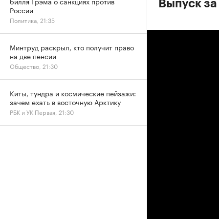
билля Грэма о санкциях против
Выпуск за
России
Политика, 21:35
Минтруд раскрыл, кто получит право
на две пенсии
Общество, 21:30
Киты, тундра и космические пейзажи:
зачем ехать в восточную Арктику
РБК и УК Первая, 21:30