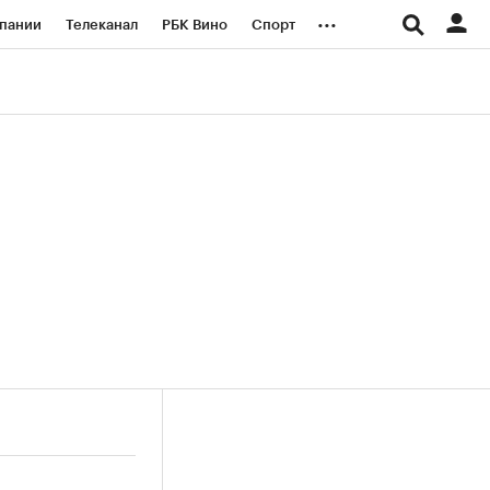
...
пании
Телеканал
РБК Вино
Спорт
ые проекты
Город
Стиль
Крипто
Спецпроекты СПб
логии и медиа
Финансы