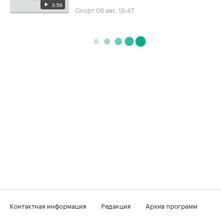
3:59
Спорт
06 авг, 13:47
Контактная информация
Редакция
Архив программ