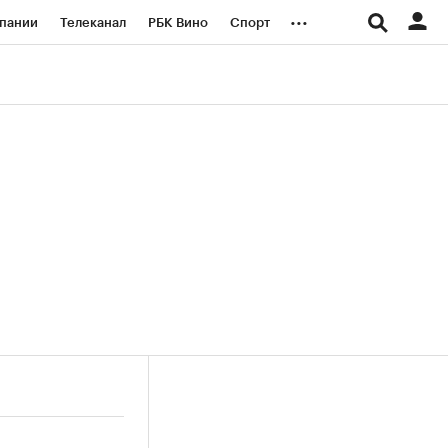
...
пании
Телеканал
РБК Вино
Спорт
ые проекты
Город
Стиль
Крипто
Спецпроекты СПб
логии и медиа
Финансы