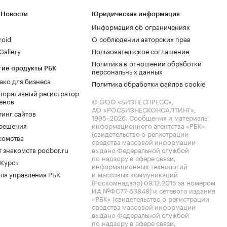
 Новости
Юридическая информация
Информация об ограничениях
roid
О соблюдении авторских прав
allery
Пользовательское соглашение
Политика в отношении обработки
гие продукты РБК
персональных данных
ако для бизнеса
Политика обработки файлов cookie
поративный регистратор
енов
© ООО «БИЗНЕСПРЕСС»,
АО «РОСБИЗНЕСКОНСАЛТИНГ»,
тинг сайтов
1995–2026
. Сообщения и материалы
.решения
информационного агентства «РБК»
(свидетельство о регистрации
комства
средства массовой информации
 знакомств podbor.ru
выдано Федеральной службой
по надзору в сфере связи,
 Курсы
информационных технологий
ла управления РБК
и массовых коммуникаций
(Роскомнадзор) 09.12.2015 за номером
ИА №ФС77-63848) и сетевого издания
«РБК» (свидетельство о регистрации
средства массовой информации
выдано Федеральной службой
по надзору в сфере связи,