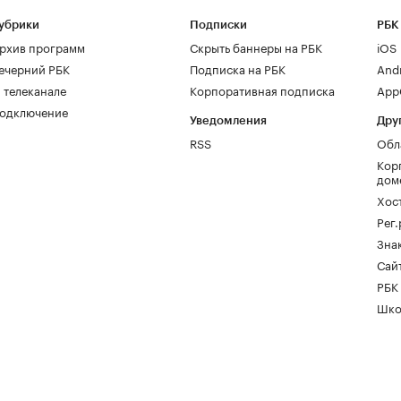
убрики
Подписки
РБК
рхив программ
Скрыть баннеры на РБК
iOS
ечерний РБК
Подписка на РБК
And
 телеканале
Корпоративная подписка
AppG
одключение
Уведомления
Дру
RSS
Обл
Кор
дом
Хос
Рег
Зна
Сайт
РБК
Шко