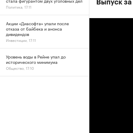
стала фигурантом двух уголовных дел
Выпуск за
Политика, 17:11
Акции «Диасофта» упали после
отказа от байбека и анонса
дивидендов
Инвестиции, 17:11
Уровень воды в Рейне упал до
исторического минимума
Общество, 17:10