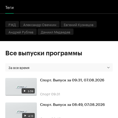
Теги
РЖД
Александр Овечкин
Евгений Кузнецов
Андрей Рублев
Даниил Медведев
Все выпуски программы
За все время
Спорт. Выпуск за 09:31, 07.08.2026
3:59
Спорт
09:31
Спорт. Выпуск за 08:49, 07.08.2026
4:13