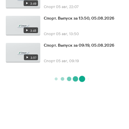
3:49
Спорт
05 авг, 22:07
Спорт. Выпуск за 13:50, 05.08.2026
3:45
Спорт
05 авг, 13:50
Спорт. Выпуск за 09:19, 05.08.2026
3:57
Спорт
05 авг, 09:19