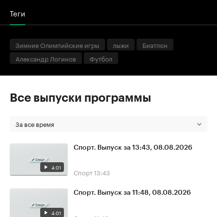
Теги
Зимние Олимпийские игры
лыжи
Биатлон
Александр Логинов
Футбол
Все выпуски программы
За все время
Спорт. Выпуск за 13:43, 08.08.2026
4:01
Спорт
13:43
Спорт. Выпуск за 11:48, 08.08.2026
4:01