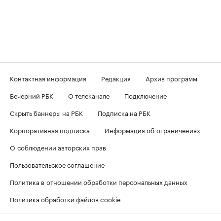
Контактная информация
Редакция
Архив программ
Вечерний РБК
О телеканале
Подключение
Скрыть баннеры на РБК
Подписка на РБК
Корпоративная подписка
Информация об ограничениях
О соблюдении авторских прав
Пользовательское соглашение
Политика в отношении обработки персональных данных
Политика обработки файлов cookie