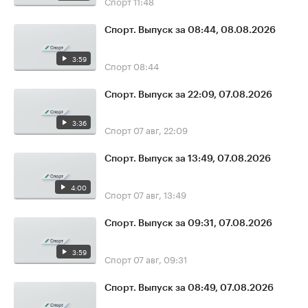
Спорт
11:48
Спорт. Выпуск за 08:44, 08.08.2026
3:59
Спорт
08:44
Спорт. Выпуск за 22:09, 07.08.2026
3:36
Спорт
07 авг, 22:09
Спорт. Выпуск за 13:49, 07.08.2026
4:00
Спорт
07 авг, 13:49
Спорт. Выпуск за 09:31, 07.08.2026
3:59
Спорт
07 авг, 09:31
Спорт. Выпуск за 08:49, 07.08.2026