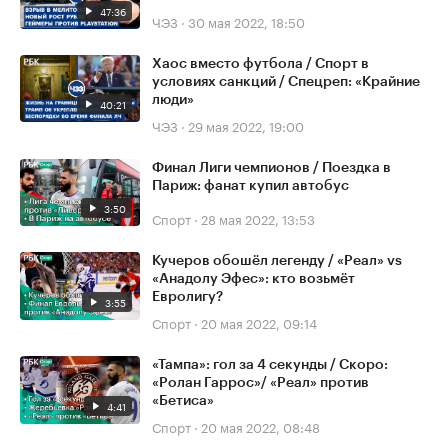
47:36
ЧЭЗ
·
30 мая 2022, 18:50
Хаос вместо футбола / Спорт в
условиях санкций / Спецреп: «Крайние
люди»
40:21
ЧЭЗ
·
29 мая 2022, 19:00
Финал Лиги чемпионов / Поездка в
Париж: фанат купил автобус
3:50
Спорт
·
28 мая 2022, 13:53
Кучеров обошёл легенду / «Реал» vs
«Анадолу Эфес»: кто возьмёт
Евролигу?
3:55
Спорт
·
20 мая 2022, 09:14
«Тампа»: гол за 4 секунды / Скоро:
«Ролан Гаррос»/ «Реал» против
«Бетиса»
4:41
Спорт
·
20 мая 2022, 08:48