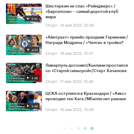
Шестеркин не спас «Рейнджерс» /
«Барселона» – самый дорогой клуб
мира
3:52
Спорт
·
19 мая 2022, 22:36
«Айнтрахт» принёс праздник Германии /
Награда Модрича / «Челси» в тройке?
4:01
Спорт
·
19 мая 2022, 13:47
Ливерпуль догоняет/Кьелини простился
со «Старой синьорой»/Старт Хачанова
3:48
Спорт
·
17 мая 2022, 13:46
ЦСКА оступился в Краснодаре / «Аякс»
проводил тен Хага /Мбаппе нет равных
3:49
Спорт
·
16 мая 2022, 13:46