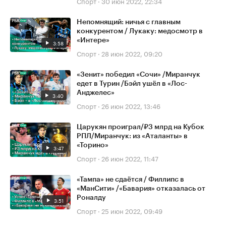
Спорт
·
30 июн 2022, 22:34
Непомнящий: ничья с главным
конкурентом / Лукаку: медосмотр в
«Интере»
3:58
Спорт
·
28 июн 2022, 09:20
«Зенит» победил «Сочи» /Миранчук
едет в Турин /Бэйл ушёл в «Лос-
Анджелес»
3:40
Спорт
·
26 июн 2022, 13:46
Царукян проиграл/₽3 млрд на Кубок
РПЛ/Миранчук: из «Аталанты» в
«Торино»
3:47
Спорт
·
26 июн 2022, 11:47
«Тампа» не сдаётся / Филлипс в
«МанСити» /«Бавария» отказалась от
Роналду
3:51
Спорт
·
25 июн 2022, 09:49