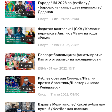
Города ЧМ-2026 по футболу /
«Барселона» сокращает ведомость /
Дадонов
4:07
Спорт
·
17 июн 2022, 22:33
Федотов возглавил ЦСКА / Компани
вернулся в Англию /Матич на год в
«Роме»
3:59
Спорт
·
15 июн 2022, 22:32
Паспорт болельщика: фанаты против.
Как это отразится на посещаемости
20:55
ДЕНЬ
·
31 мая 2022, 17:31
Рублев обыграл Синнера/Италия
против Аргентины/Шестеркин спас
«Рейнджерс»
3:44
Спорт
·
31 мая 2022, 08:50
Взрыв в Мелитополе / Какой рубль нам
нужен? / Футбол как явление