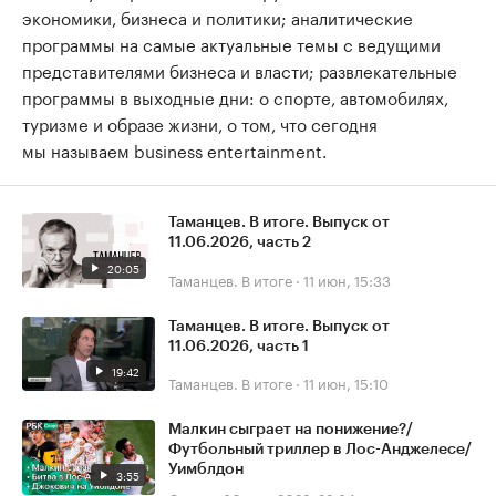
экономики, бизнеса и политики; аналитические
программы на самые актуальные темы с ведущими
представителями бизнеса и власти; развлекательные
программы в выходные дни: о спорте, автомобилях,
туризме и образе жизни, о том, что сегодня
мы называем business entertainment.
Таманцев. В итоге. Выпуск от
11.06.2026, часть 2
20:05
Таманцев. В итоге
·
11 июн, 15:33
Таманцев. В итоге. Выпуск от
11.06.2026, часть 1
19:42
Таманцев. В итоге
·
11 июн, 15:10
Малкин сыграет на понижение?/
Футбольный триллер в Лос-Анджелесе/
Уимблдон
3:55