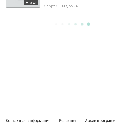
3:49
Спорт
05 авг, 22:07
Контактная информация
Редакция
Архив программ