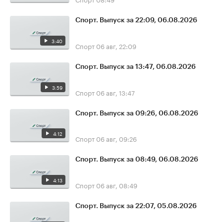
Спорт. Выпуск за 22:09, 06.08.2026
3:40
Спорт
06 авг, 22:09
Спорт. Выпуск за 13:47, 06.08.2026
3:59
Спорт
06 авг, 13:47
Спорт. Выпуск за 09:26, 06.08.2026
4:12
Спорт
06 авг, 09:26
Спорт. Выпуск за 08:49, 06.08.2026
4:13
Спорт
06 авг, 08:49
Спорт. Выпуск за 22:07, 05.08.2026