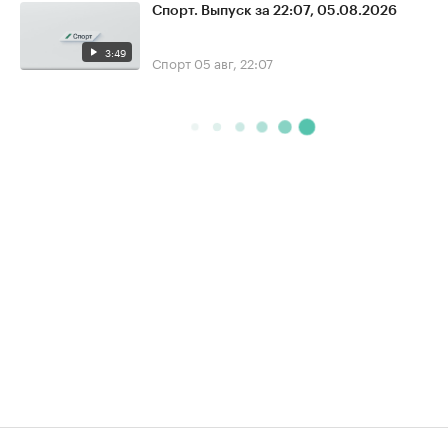
Спорт. Выпуск за 22:07, 05.08.2026
3:49
Спорт
05 авг, 22:07