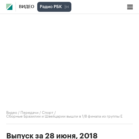
ВИДЕО
Видео
/
Передачи
/
Спорт
/
Сборные Бразилии и Швейцарии вышли в 1/8 финала из группы Е
Выпуск за 28 июня, 2018