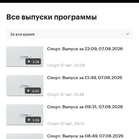
Все выпуски программы
За все время
Спорт. Выпуск за 22:09, 07.08.2026
3:36
Спорт
07 авг, 22:09
Спорт. Выпуск за 13:49, 07.08.2026
4:00
Спорт
07 авг, 13:49
Спорт. Выпуск за 09:31, 07.08.2026
3:59
Спорт
07 авг, 09:31
Спорт. Выпуск за 08:49, 07.08.2026