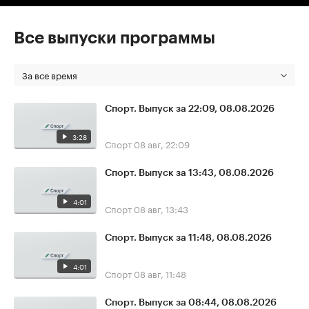
Все выпуски программы
За все время
Спорт. Выпуск за 22:09, 08.08.2026
3:28
Спорт
08 авг, 22:09
Спорт. Выпуск за 13:43, 08.08.2026
4:01
Спорт
08 авг, 13:43
Спорт. Выпуск за 11:48, 08.08.2026
4:01
Спорт
08 авг, 11:48
Спорт. Выпуск за 08:44, 08.08.2026