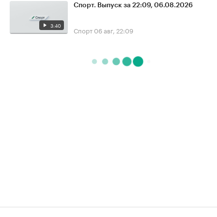
Спорт. Выпуск за 22:09, 06.08.2026
3:40
Спорт
06 авг, 22:09