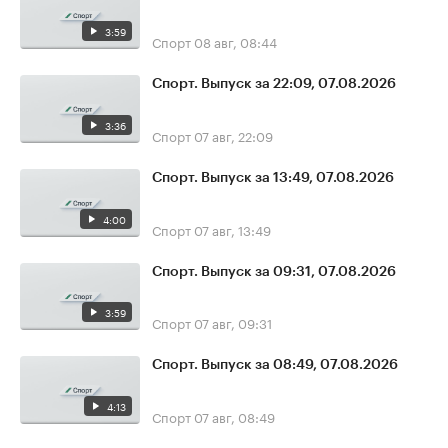
3:59
Спорт
08 авг, 08:44
Спорт. Выпуск за 22:09, 07.08.2026
3:36
Спорт
07 авг, 22:09
Спорт. Выпуск за 13:49, 07.08.2026
4:00
Спорт
07 авг, 13:49
Спорт. Выпуск за 09:31, 07.08.2026
3:59
Спорт
07 авг, 09:31
Спорт. Выпуск за 08:49, 07.08.2026
4:13
Спорт
07 авг, 08:49