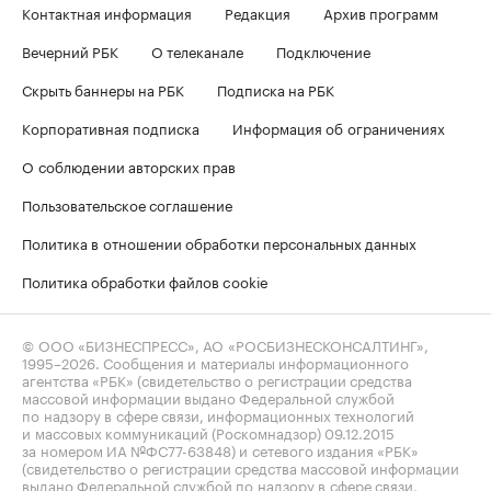
Контактная информация
Редакция
Архив программ
Вечерний РБК
О телеканале
Подключение
Скрыть баннеры на РБК
Подписка на РБК
Корпоративная подписка
Информация об ограничениях
О соблюдении авторских прав
Пользовательское соглашение
Политика в отношении обработки персональных данных
Политика обработки файлов cookie
© ООО «БИЗНЕСПРЕСС», АО «РОСБИЗНЕСКОНСАЛТИНГ»,
1995–2026
. Сообщения и материалы информационного
агентства «РБК» (свидетельство о регистрации средства
массовой информации выдано Федеральной службой
по надзору в сфере связи, информационных технологий
и массовых коммуникаций (Роскомнадзор) 09.12.2015
за номером ИА №ФС77-63848) и сетевого издания «РБК»
(свидетельство о регистрации средства массовой информации
выдано Федеральной службой по надзору в сфере связи,