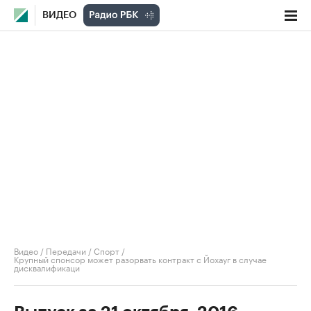
ВИДЕО
Видео
/
Передачи
/
Спорт
/
Крупный спонсор может разорвать контракт с Йохауг в случае
дисквалификаци