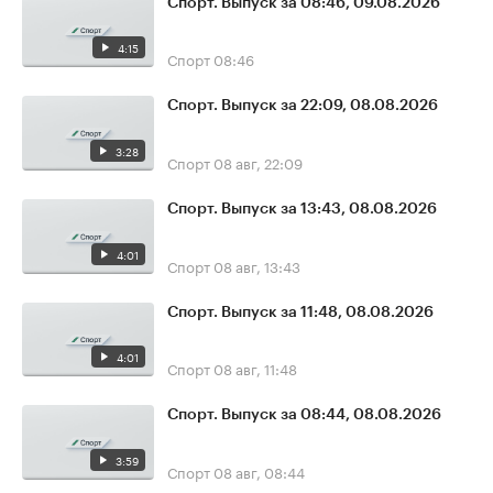
Спорт. Выпуск за 08:46, 09.08.2026
4:15
Спорт
08:46
Спорт. Выпуск за 22:09, 08.08.2026
3:28
Спорт
08 авг, 22:09
Спорт. Выпуск за 13:43, 08.08.2026
4:01
Спорт
08 авг, 13:43
Спорт. Выпуск за 11:48, 08.08.2026
4:01
Спорт
08 авг, 11:48
Спорт. Выпуск за 08:44, 08.08.2026
3:59
Спорт
08 авг, 08:44