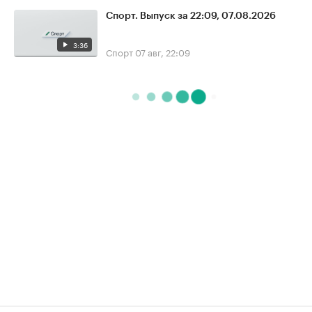
Спорт. Выпуск за 22:09, 07.08.2026
3:36
Спорт
07 авг, 22:09