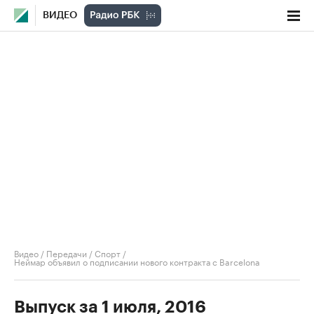
ВИДЕО
Видео
/
Передачи
/
Спорт
/
Неймар объявил о подписании нового контракта с Barcelona
Выпуск за 1 июля, 2016