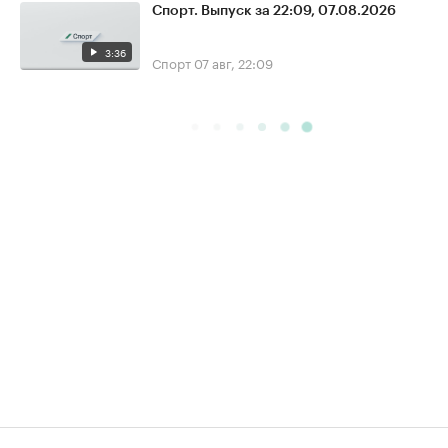
Спорт. Выпуск за 22:09, 07.08.2026
3:36
Спорт
07 авг, 22:09