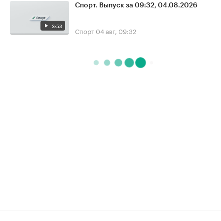
Спорт. Выпуск за 09:32, 04.08.2026
3:53
Спорт
04 авг, 09:32