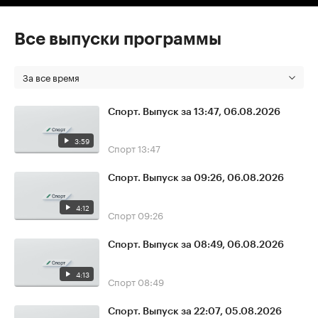
Все выпуски программы
За все время
Спорт. Выпуск за 13:47, 06.08.2026
3:59
Спорт
13:47
Спорт. Выпуск за 09:26, 06.08.2026
4:12
Спорт
09:26
Спорт. Выпуск за 08:49, 06.08.2026
4:13
Спорт
08:49
Спорт. Выпуск за 22:07, 05.08.2026