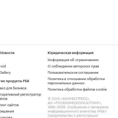
 Новости
Юридическая информация
Информация об ограничениях
roid
О соблюдении авторских прав
allery
Пользовательское соглашение
Политика в отношении обработки
гие продукты РБК
персональных данных
ако для бизнеса
Политика обработки файлов cookie
поративный регистратор
енов
© ООО «БИЗНЕСПРЕСС»,
АО «РОСБИЗНЕСКОНСАЛТИНГ»,
тинг сайтов
1995–2026
. Сообщения и материалы
.решения
информационного агентства «РБК»
(свидетельство о регистрации
комства