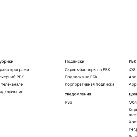
убрики
Подписки
РБК
рхив программ
Скрыть баннеры на РБК
iOS
ечерний РБК
Подписка на РБК
And
 телеканале
Корпоративная подписка
AppG
одключение
Уведомления
Дру
RSS
Обл
Кор
дом
Хос
Рег
Зна