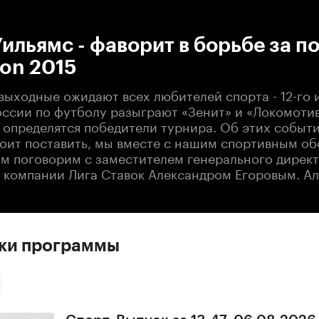
:00
/
00:00
ильямс - фаворит в борьбе за п
on 2015
ыходные ожидают всех любителей спорта - 12-го 
оссии по футболу разыграют «Зенит» и «Локомотив
определятся победители турнира. Об этих события
стоит поставить, мы вместе с нашим спортивным о
м поговорим с заместителем генерального дирек
 компании Лига Ставок Александром Егоровым. Ал
ски программы