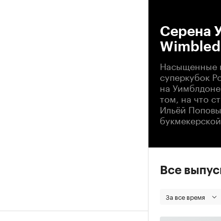
00
Серена У
Wimbled
Насыщенные в
суперкубок Р
на Уимблдоне 
том, на что 
Ильёй Поповы
букмекерской
Все выпу
За все время