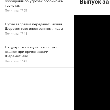
сообщения об угрозах российским
Выпуск за
туристам
Политика, 17:55
Путин запретил передавать акции
Шереметьево иностранным лицам
Политика, 17:43
Государство получит «золотую
акцию» при приватизации
Шереметьево
Политика, 17:41