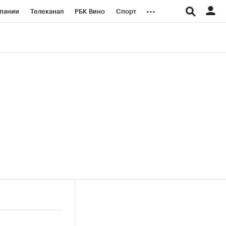
...
пании
Телеканал
РБК Вино
Спорт
ые проекты
Город
Стиль
Крипто
Спецпроекты СПб
логии и медиа
Финансы