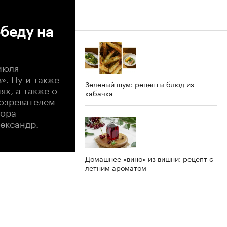
обеду на
июля
». Ну и также
Зеленый шум: рецепты блюд из
х, а также о
кабачка
бозревателем
тора
ександр.
Домашнее «вино» из вишни: рецепт с
летним ароматом