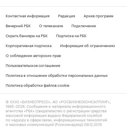
Контактная информация
Редакция
Архив программ
Вечерний РБК
О телеканале
Подключение
Скрыть баннеры на РБК
Подписка на РБК
Корпоративная подписка
Информация об ограничениях
О соблюдении авторских прав
Пользовательское соглашение
Политика в отношении обработки персональных данных
Политика обработки файлов cookie
© ООО «БИЗНЕСПРЕСС», АО «РОСБИЗНЕСКОНСАЛТИНГ»,
1995–2026
. Сообщения и материалы информационного
агентства «РБК» (свидетельство о регистрации средства
массовой информации выдано Федеральной службой
по надзору в сфере связи, информационных технологий
и массовых коммуникаций (Роскомнадзор) 09.12.2015