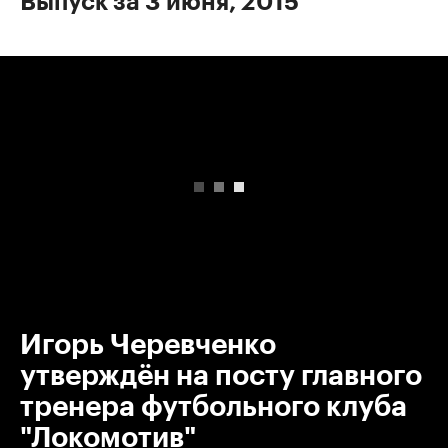
Выпуск за 3 июня, 2015
00:00
/
00:00
Игорь Черевченко
утверждён на посту главного
тренера футбольного клуба
"Локомотив"