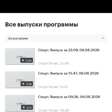
Все выпуски программы
За все время
Спорт. Выпуск за 22:09, 06.08.2026
3:40
Спорт
06 авг, 22:09
Спорт. Выпуск за 13:47, 06.08.2026
3:59
Спорт
06 авг, 13:47
Спорт. Выпуск за 09:26, 06.08.2026
4:12
Спорт
06 авг, 09:26