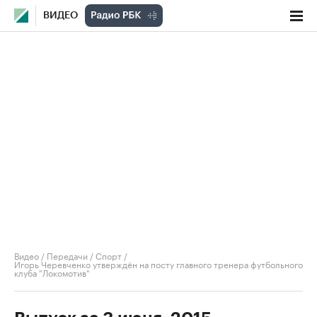
ВИДЕО
Видео
/
Передачи
/
Спорт
/
Игорь Черевченко утверждён на посту главного тренера футбольного
клуба "Локомотив"